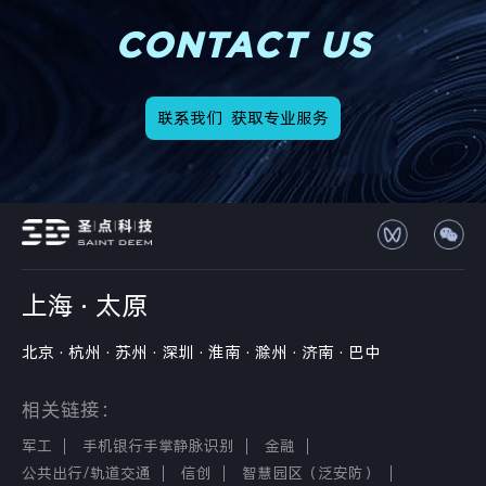
CONTACT US
联系我们 获取专业服务
上海
·
太原
北京
·
杭州
·
苏州
·
深圳
·
淮南
·
滁州
·
济南
·
巴中
相关链接：
军工
手机银行手掌静脉识别
金融
公共出行/轨道交通
信创
智慧园区（泛安防）