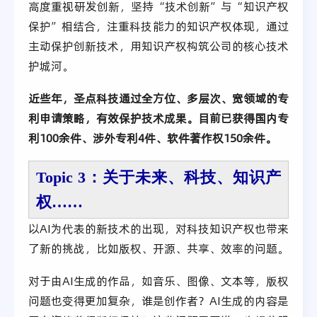
高度重视研发创新，坚持“技术创新”与“知识产权
保护”相结合，注重科技能力的知识产权体现，通过
主动保护创新技术，用知识产权构筑公司的核心技术
护城河。
近些年，圣点科技通过全方位、多层次、宽领域的专
利申请策略，有效保护技术成果。目前已获得国内专
利100余件、涉外专利4件、软件著作权150余件。
Topic 3：关于未来、科技、知识产
权……
以AI为代表的新技术的出现，对科技知识产权也带来
了新的挑战，比如版权、开源、共享、效率的问题。
对于由AI生成的作品，如音乐、图像、文本等，版权
问题也变得更加复杂，谁是创作者？AI生成的内容是