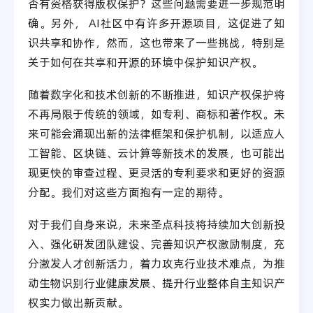
否有资格获得版权保护？这些问题需要进一步规范明
确。另外， AI社区中有许多开源项目，这促进了知
识共享和协作，然而，这也带来了一些挑战，特别是
关于如何在共享和开源的环境中保护知识产权。
随着数字化和技术创新的不断推进，知识产权保护将
不再局限于传统的领域，如专利、商标和著作权。未
来可能会涌现出新的法律框架和保护机制，以适应人
工智能、区块链、云计算等新技术的发展，也可能出
现更快的审查过程、更灵活的专利要求和更好的资源
分配。我们对这些方面抱有一定的期待。
对于我们自身来说，未来圣点科技将持续加大创新投
入、强化研发团队建设、完善知识产权激励制度，充
分激发人才创新活力，着力攻克行业技术难点，为推
动生物识别行业健康发展、提升行业整体自主知识产
权实力做出新贡献。