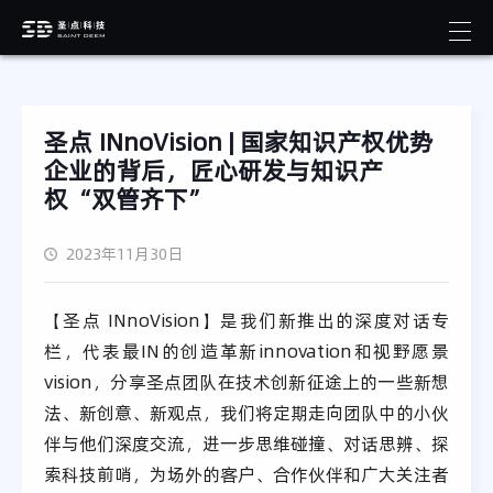
圣点 INnoVision | 国家知识产权优势
企业的背后，匠心研发与知识产
权“双管齐下”
2023年11月30日
【圣点 INnoVision】是我们新推出的深度对话专
栏，代表最IN的创造革新innovation和视野愿景
vision，分享圣点团队在技术创新征途上的一些新想
法、新创意、新观点，我们将定期走向团队中的小伙
伴与他们深度交流，进一步思维碰撞、对话思辨、探
索科技前哨，为场外的客户、合作伙伴和广大关注者