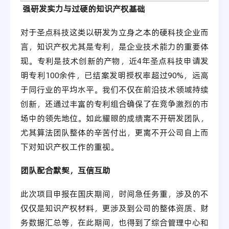
强研发实力与过硬的知识产权基础
对于圣点科技这类以研发为立身之本的硬科技企业而
言，知识产权尤其是专利，是企业技术能力的重要体
现。专利是技术创新的产物，近4年圣点科技申请发
明专利100余件，已结案发明授权率超过90%，远高
于同行业的平均水平。我们不仅在前沿技术领域持续
创新，还通过丰富的专利组合确保了在竞争激烈的市
场中的领先地位。如此耀眼的成绩离不开研发团队，
尤其算法团队整体的辛苦付出，更离不开公司自上而
下对知识产权工作的重视。
团队配合默契，互信互助
此次项目申报在国庆期间，时间急任务重，涉及的不
仅仅是知识产权材料，更涉及到公司的整体资质、财
务数据汇总等，在此期间，也得到了综合管理中心和